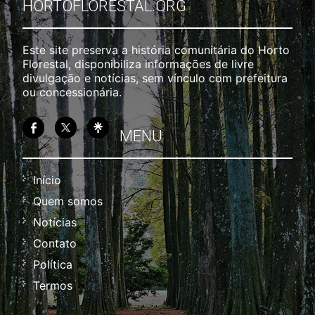
HORTOFLORESTAL.ORG
Este site preserva a história comunitária do Horto
Florestal, disponibiliza informações de livre
divulgação e notícias, sem vínculo com prefeitura
ou concessionária.
MENU
Início
Quem somos
Notícias
Contato
Política
Termos