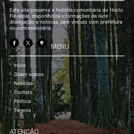
Este site preserva a história comunitária do Horto
Florestal, disponibiliza informações de livre
divulgação e notícias, sem vínculo com prefeitura
ou concessionária.
MENU
Início
Quem somos
Notícias
Contato
Política
Termos
ATENÇÃO