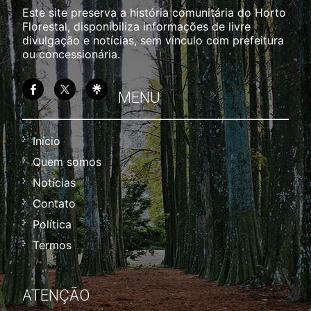
Este site preserva a história comunitária do Horto
Florestal, disponibiliza informações de livre
divulgação e notícias, sem vínculo com prefeitura
ou concessionária.
MENU
Início
Quem somos
Notícias
Contato
Política
Termos
ATENÇÃO