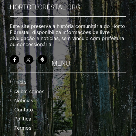
HORTOFLORESTAL.ORG
Este site preserva a história comunitária do Horto
Florestal, disponibiliza informações de livre
divulgação e notícias, sem vínculo com prefeitura
ou concessionária.
MENU
Início
Quem somos
Notícias
Contato
Política
Termos