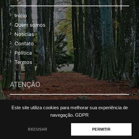
Início
Quem somos
Notícias
Contato
Política
Termos
ATENÇÃO
Não nos responsabilizamos por alterações de
Este site utiliza cookies para melhorar sua experiência de
horários, datas, valores, etc. Dúvidas, confirme
navegação.
GDPR
por telefone do parque ou nas redes sociais
oficiais.
RECUSAR
PERMITIR