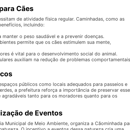
 para Cães
itam de atividade física regular. Caminhadas, como as
nefícios, incluindo:
a manter o peso saudável e a prevenir doenças.
ientes permite que os cães estimulem sua mente,
ores é vital para o desenvolvimento social do animal.
ulares auxiliam na redução de problemas comportamentais
icos
espaços públicos como locais adequados para passeios e
erdes, a prefeitura reforça a importância de preservar ess
e agradáveis tanto para os moradores quanto para os
nização de Eventos
aria Municipal de Meio Ambiente, organiza a Cãominhada pa
 natureza. O incentivo a eventos dessa natureza cria uma