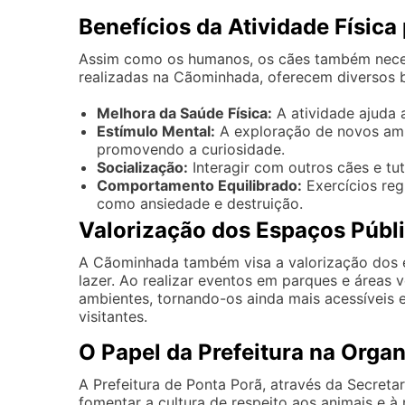
Benefícios da Atividade Física
Assim como os humanos, os cães também necess
realizadas na Cãominhada, oferecem diversos be
Melhora da Saúde Física:
A atividade ajuda 
Estímulo Mental:
A exploração de novos amb
promovendo a curiosidade.
Socialização:
Interagir com outros cães e tut
Comportamento Equilibrado:
Exercícios reg
como ansiedade e destruição.
Valorização dos Espaços Públ
A Cãominhada também visa a valorização dos 
lazer. Ao realizar eventos em parques e áreas v
ambientes, tornando-os ainda mais acessíveis 
visitantes.
O Papel da Prefeitura na Orga
A Prefeitura de Ponta Porã, através da Secret
fomentar a cultura de respeito aos animais e à