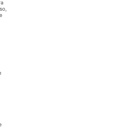
ra
so,
e
e
e