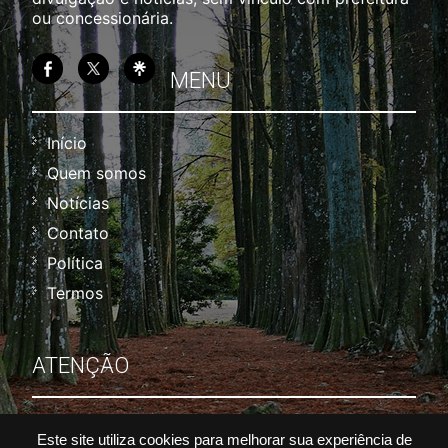
ou concessionária.
MENU
Início
Quem somos
Notícias
Contato
Política
Termos
ATENÇÃO
Não nos responsabilizamos por alterações de
Este site utiliza cookies para melhorar sua experiência de